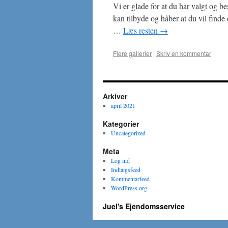
Vi er glade for at du har valgt og 
kan tilbyde og håber at du vil finde
…
Læs resten
→
Flere gallerier
|
Skriv en kommentar
Arkiver
april 2021
Kategorier
Uncategorized
Meta
Log ind
Indlægsfeed
Kommentarfeed
WordPress.org
Juel's Ejendomsservice