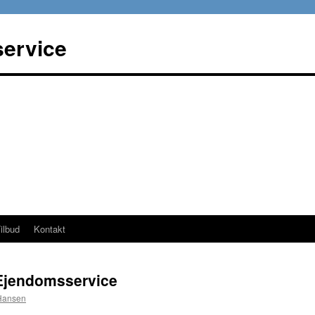
service
ilbud
Kontakt
 Ejendomsservice
 Hansen